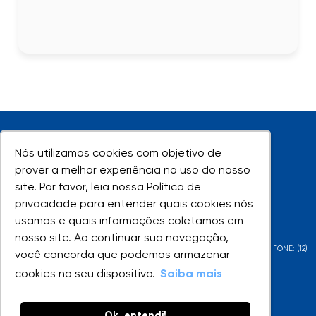
Nós utilizamos cookies com objetivo de
Nós utilizamos cookies com objetivo de
prover a melhor experiência no uso do nosso
prover a melhor experiência no uso do nosso
site. Por favor, leia nossa Política de
site. Por favor, leia nossa Política de
UNIVAP - Todos os direitos reservados
privacidade para entender quais cookies nós
privacidade para entender quais cookies nós
usamos e quais informações coletamos em
usamos e quais informações coletamos em
nosso site. Ao continuar sua navegação,
nosso site. Ao continuar sua navegação,
AV. SHISHIMA HIFUMI, 2911 - URBANOVA - SÃO JOSÉ DOS CAMPOS - SP - FONE: (12)
você concorda que podemos armazenar
você concorda que podemos armazenar
3947-1000 | (12) 3947-1099
cookies no seu dispositivo.
cookies no seu dispositivo.
Saiba mais
Saiba mais