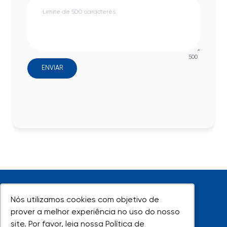
500
ENVIAR
Nós utilizamos cookies com objetivo de
Nós utilizamos cookies com objetivo de
prover a melhor experiência no uso do nosso
prover a melhor experiência no uso do nosso
site. Por favor, leia nossa Política de
site. Por favor, leia nossa Política de