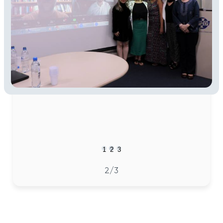
1
2
3
2
/3