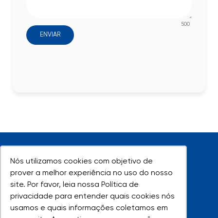
500
ENVIAR
Nós utilizamos cookies com objetivo de
Nós utilizamos cookies com objetivo de
prover a melhor experiência no uso do nosso
prover a melhor experiência no uso do nosso
site. Por favor, leia nossa Política de
site. Por favor, leia nossa Política de
UNIVAP - Todos os direitos reservados
privacidade para entender quais cookies nós
privacidade para entender quais cookies nós
usamos e quais informações coletamos em
usamos e quais informações coletamos em