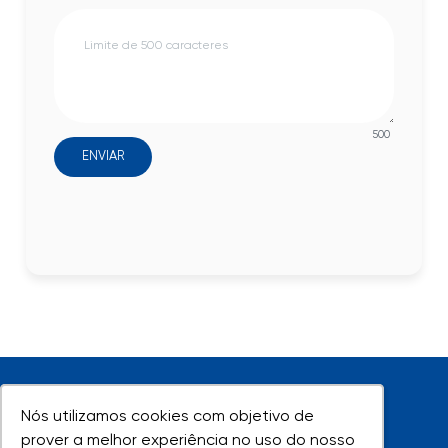
500
ENVIAR
Nós utilizamos cookies com objetivo de
Nós utilizamos cookies com objetivo de
prover a melhor experiência no uso do nosso
prover a melhor experiência no uso do nosso