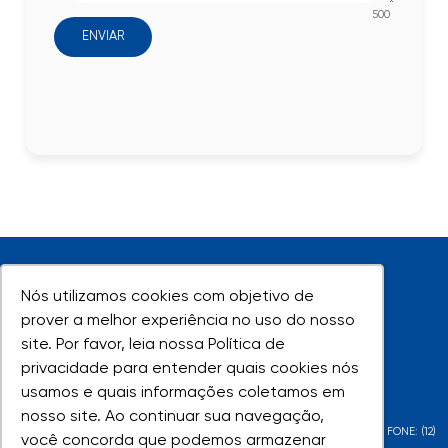
500
ENVIAR
Nós utilizamos cookies com objetivo de
Nós utilizamos cookies com objetivo de
prover a melhor experiência no uso do nosso
prover a melhor experiência no uso do nosso
site. Por favor, leia nossa Política de
site. Por favor, leia nossa Política de
UNIVAP - Todos os direitos reservados
privacidade para entender quais cookies nós
privacidade para entender quais cookies nós
usamos e quais informações coletamos em
usamos e quais informações coletamos em
nosso site. Ao continuar sua navegação,
nosso site. Ao continuar sua navegação,
AV. SHISHIMA HIFUMI, 2911 - URBANOVA - SÃO JOSÉ DOS CAMPOS - SP - FONE: (12)
você concorda que podemos armazenar
você concorda que podemos armazenar