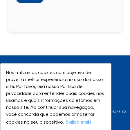
Nós utilizamos cookies com objetivo de
Nós utilizamos cookies com objetivo de
prover a melhor experiência no uso do nosso
prover a melhor experiência no uso do nosso
site. Por favor, leia nossa Política de
site. Por favor, leia nossa Política de
UNIVAP - Todos os direitos reservados
privacidade para entender quais cookies nós
privacidade para entender quais cookies nós
usamos e quais informações coletamos em
usamos e quais informações coletamos em
nosso site. Ao continuar sua navegação,
nosso site. Ao continuar sua navegação,
AV. SHISHIMA HIFUMI, 2911 - URBANOVA - SÃO JOSÉ DOS CAMPOS - SP - FONE: (12)
você concorda que podemos armazenar
você concorda que podemos armazenar
3947-1000 | (12) 3947-1099
cookies no seu dispositivo.
cookies no seu dispositivo.
Saiba mais
Saiba mais