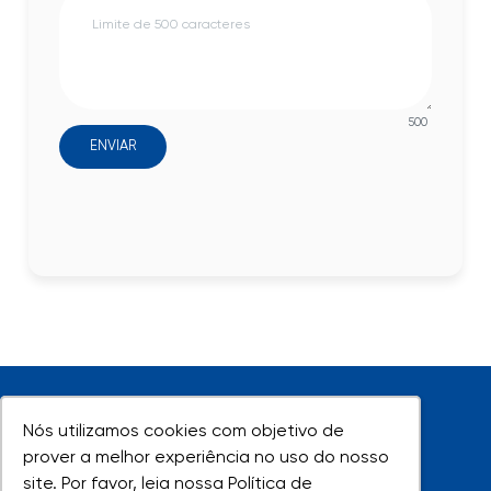
500
ENVIAR
Nós utilizamos cookies com objetivo de
Nós utilizamos cookies com objetivo de
prover a melhor experiência no uso do nosso
prover a melhor experiência no uso do nosso
site. Por favor, leia nossa Política de
site. Por favor, leia nossa Política de