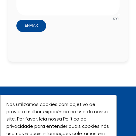
500
ENVIAR
Nós utilizamos cookies com objetivo de
Nós utilizamos cookies com objetivo de
prover a melhor experiência no uso do nosso
prover a melhor experiência no uso do nosso
site. Por favor, leia nossa Política de
site. Por favor, leia nossa Política de
UNIVAP - Todos os direitos reservados
privacidade para entender quais cookies nós
privacidade para entender quais cookies nós
usamos e quais informações coletamos em
usamos e quais informações coletamos em