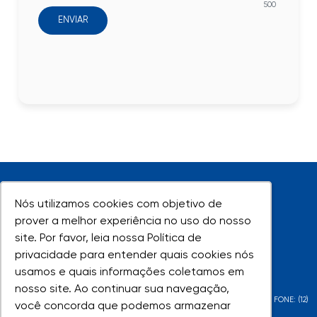
500
ENVIAR
Nós utilizamos cookies com objetivo de
Nós utilizamos cookies com objetivo de
prover a melhor experiência no uso do nosso
prover a melhor experiência no uso do nosso
site. Por favor, leia nossa Política de
site. Por favor, leia nossa Política de
UNIVAP - Todos os direitos reservados
privacidade para entender quais cookies nós
privacidade para entender quais cookies nós
usamos e quais informações coletamos em
usamos e quais informações coletamos em
nosso site. Ao continuar sua navegação,
nosso site. Ao continuar sua navegação,
AV. SHISHIMA HIFUMI, 2911 - URBANOVA - SÃO JOSÉ DOS CAMPOS - SP - FONE: (12)
você concorda que podemos armazenar
você concorda que podemos armazenar