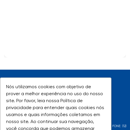
Nós utilizamos cookies com objetivo de
Nós utilizamos cookies com objetivo de
prover a melhor experiência no uso do nosso
prover a melhor experiência no uso do nosso
site. Por favor, leia nossa Política de
site. Por favor, leia nossa Política de
UNIVAP - Todos os direitos reservados
privacidade para entender quais cookies nós
privacidade para entender quais cookies nós
usamos e quais informações coletamos em
usamos e quais informações coletamos em
nosso site. Ao continuar sua navegação,
nosso site. Ao continuar sua navegação,
AV. SHISHIMA HIFUMI, 2911 - URBANOVA - SÃO JOSÉ DOS CAMPOS - SP - FONE: (12)
você concorda que podemos armazenar
você concorda que podemos armazenar