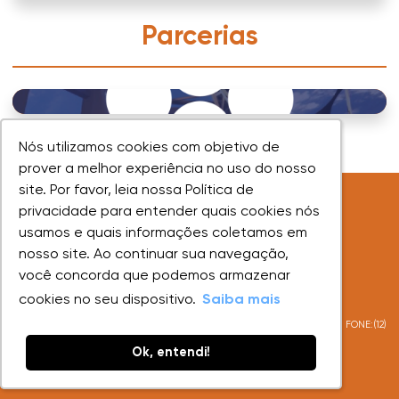
Parcerias
Nós utilizamos cookies com objetivo de
Nós utilizamos cookies com objetivo de
prover a melhor experiência no uso do nosso
prover a melhor experiência no uso do nosso
site. Por favor, leia nossa Política de
site. Por favor, leia nossa Política de
privacidade para entender quais cookies nós
privacidade para entender quais cookies nós
usamos e quais informações coletamos em
usamos e quais informações coletamos em
nosso site. Ao continuar sua navegação,
nosso site. Ao continuar sua navegação,
você concorda que podemos armazenar
você concorda que podemos armazenar
UNIVAP - Todos os direitos reservados
cookies no seu dispositivo.
cookies no seu dispositivo.
Saiba mais
Saiba mais
AV. SHISHIMA HIFUMI, 2911 - URBANOVA - SÃO JOSÉ DOS CAMPOS - SP - FONE:(12)
3947-1000
Ok, entendi!
Ok, entendi!