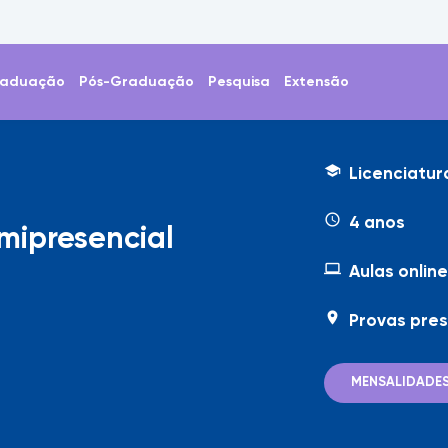
aduação
Pós-Graduação
Pesquisa
Extensão
school
Licenciatur
access_time
4 anos
mipresencial
computer
Aulas onlin
location_on
Provas pres
MENSALIDADE