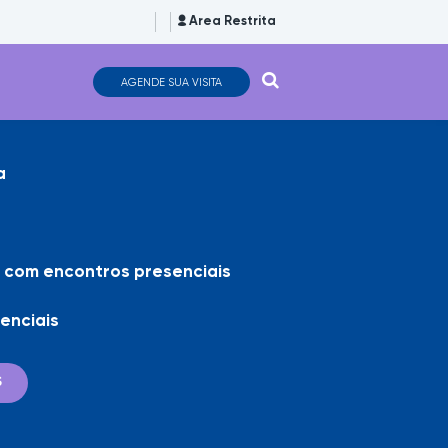
Area Restrita
AGENDE SUA VISITA
a
e com encontros presenciais
enciais
S