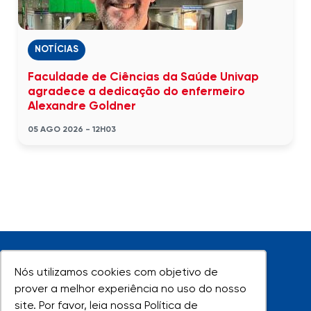
NOTÍCIAS
Faculdade de Ciências da Saúde Univap
agradece a dedicação do enfermeiro
Alexandre Goldner
05 AGO 2026 - 12H03
Nós utilizamos cookies com objetivo de
Nós utilizamos cookies com objetivo de
prover a melhor experiência no uso do nosso
prover a melhor experiência no uso do nosso
site. Por favor, leia nossa Política de
site. Por favor, leia nossa Política de