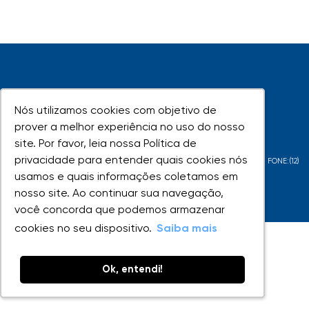
Nós utilizamos cookies com objetivo de
Nós utilizamos cookies com objetivo de
UNIVAP - Todos os direitos reservados
prover a melhor experiência no uso do nosso
prover a melhor experiência no uso do nosso
site. Por favor, leia nossa Política de
site. Por favor, leia nossa Política de
privacidade para entender quais cookies nós
privacidade para entender quais cookies nós
AV. SHISHIMA HIFUMI, 2911 - URBANOVA - SÃO JOSÉ DOS CAMPOS - SP - FONE:(12)
usamos e quais informações coletamos em
usamos e quais informações coletamos em
3947-1000
nosso site. Ao continuar sua navegação,
nosso site. Ao continuar sua navegação,
você concorda que podemos armazenar
você concorda que podemos armazenar
cookies no seu dispositivo.
cookies no seu dispositivo.
Saiba mais
Saiba mais
Ok, entendi!
Ok, entendi!