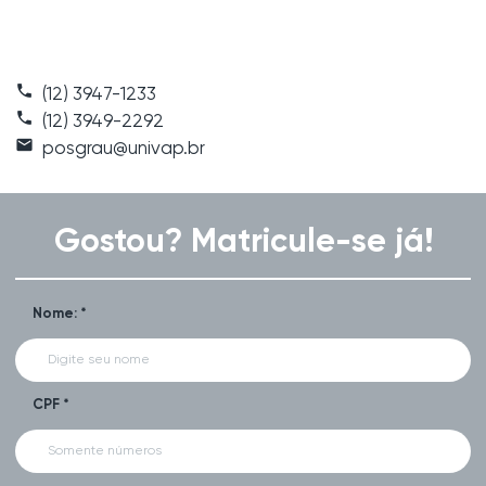
phone
(12) 3947-1233
call
(12) 3949-2292
email
posgrau@univap.br
Gostou? Matricule-se já!
Nome: *
CPF *