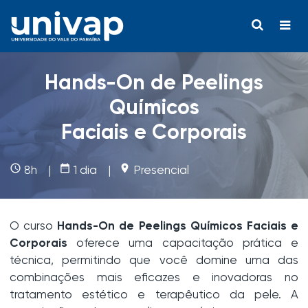
Hands-On de Peelings
Químicos
Faciais e Corporais
access_time
date_range
place
8h |
1 dia |
Presencial
O curso
Hands-On de Peelings Químicos Faciais e
Corporais
oferece uma capacitação prática e
técnica, permitindo que você domine uma das
combinações mais eficazes e inovadoras no
tratamento estético e terapêutico da pele. A