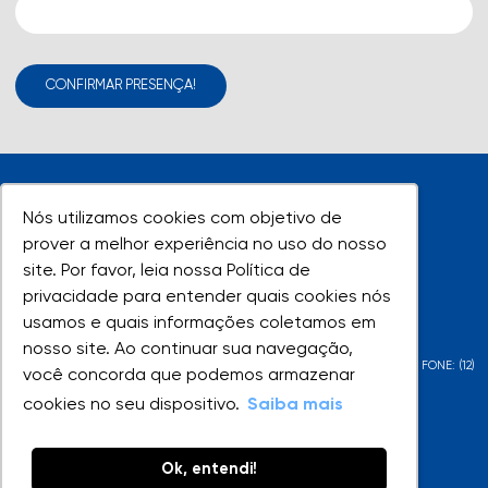
CONFIRMAR PRESENÇA!
Nós utilizamos cookies com objetivo de
Nós utilizamos cookies com objetivo de
prover a melhor experiência no uso do nosso
prover a melhor experiência no uso do nosso
site. Por favor, leia nossa Política de
site. Por favor, leia nossa Política de
UNIVAP - Todos os direitos reservados
privacidade para entender quais cookies nós
privacidade para entender quais cookies nós
usamos e quais informações coletamos em
usamos e quais informações coletamos em
nosso site. Ao continuar sua navegação,
nosso site. Ao continuar sua navegação,
AV. SHISHIMA HIFUMI, 2911 - URBANOVA - SÃO JOSÉ DOS CAMPOS - SP - FONE: (12)
você concorda que podemos armazenar
você concorda que podemos armazenar
3947-1000 | (12) 3947-1099
cookies no seu dispositivo.
cookies no seu dispositivo.
Saiba mais
Saiba mais
Ok, entendi!
Ok, entendi!