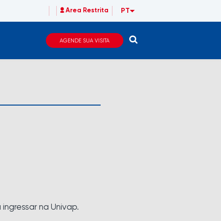
PT
Area Restrita
AGENDE SUA VISITA
a ingressar na Univap.