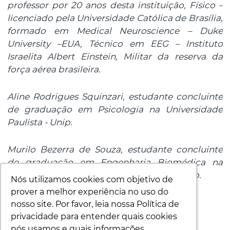
professor por 20 anos desta instituição, Físico –
licenciado pela Universidade Católica de Brasília,
formado em Medical Neuroscience – Duke
University –EUA, Técnico em EEG – Instituto
Israelita Albert Einstein, Militar da reserva da
força aérea brasileira.
Aline Rodrigues Squinzari, estudante concluinte
de graduação em Psicologia na Universidade
Paulista - Unip.
Murilo Bezerra de Souza, estudante concluinte
de graduação em Engenharia Biomédica na
Universidade Federal de São Paulo - Unifesp.
Nós utilizamos cookies com objetivo de
Nós utilizamos cookies com objetivo de
prover a melhor experiência no uso do
prover a melhor experiência no uso do
nosso site. Por favor, leia nossa Política de
nosso site. Por favor, leia nossa Política de
19h - 20h | Encerramento
privacidade para entender quais cookies
privacidade para entender quais cookies
Salão Nobre
nós usamos e quais informações
nós usamos e quais informações