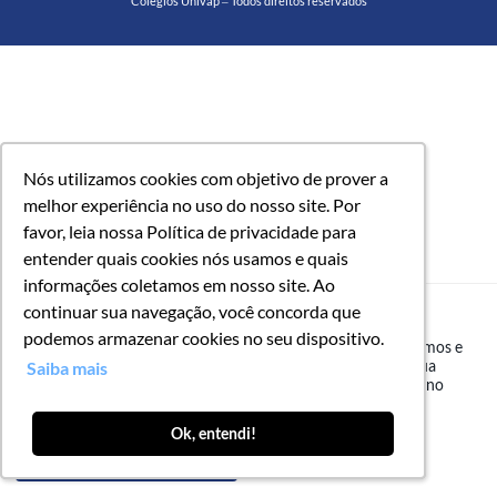
Colégios Univap – Todos direitos reservados
Nós utilizamos cookies com objetivo de prover a
Nós utilizamos cookies com objetivo de prover a
melhor experiência no uso do nosso site. Por
melhor experiência no uso do nosso site. Por
favor, leia nossa Política de privacidade para
favor, leia nossa Política de privacidade para
entender quais cookies nós usamos e quais
entender quais cookies nós usamos e quais
informações coletamos em nosso site. Ao
informações coletamos em nosso site. Ao
Nós utilizamos cookies com objetivo de prover a melhor
continuar sua navegação, você concorda que
continuar sua navegação, você concorda que
experiência no uso do nosso site. Por favor, leia nossa
podemos armazenar cookies no seu dispositivo.
podemos armazenar cookies no seu dispositivo.
Política de privacidade
para entender quais cookies nós usamos e
quais informações coletamos em nosso site. Ao continuar sua
Saiba mais
Saiba mais
navegação, você concorda que podemos armazenar cookies no
seu dispositivo.
Ok, entendi!
Ok, entendi!
EU ACEITO